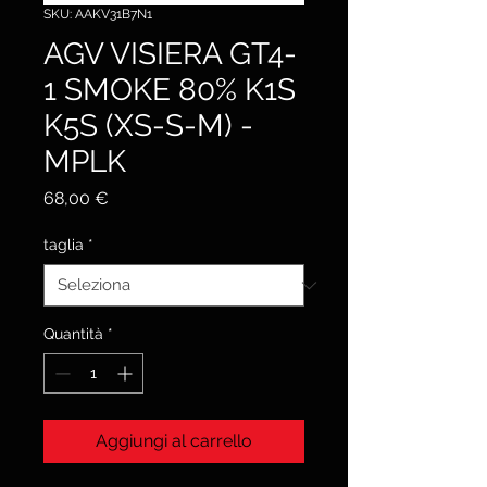
SKU: AAKV31B7N1
AGV VISIERA GT4-
1 SMOKE 80% K1S
K5S (XS-S-M) -
MPLK
Prezzo
68,00 €
taglia
*
Quantità
*
Aggiungi al carrello