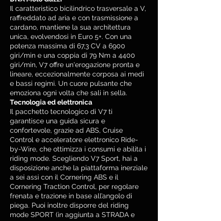
Il caratteristico bicilindrico trasversale a V,
raffreddato ad aria e con trasmissione a
cardano, mantiene la sua architettura
unica, evolvendosi in Euro 5+. Con una
potenza massima di 67,3 CV a 6900
giri/min e una coppia di 79 Nm a 4400
giri/min, V7 offre un'erogazione pronta e
lineare, eccezionalmente corposa ai medi
e bassi regimi. Un cuore pulsante che
emoziona ogni volta che sali in sella.
Tecnologia ed elettronica
Il pacchetto tecnologico di V7 ti
garantisce una guida sicura e
confortevole, grazie ad ABS, Cruise
Control e acceleratore elettronico Ride-
by-Wire, che ottimizza i consumi e abilita i
riding mode. Scegliendo V7 Sport, hai a
disposizione anche la piattaforma inerziale
a sei assi con il Cornering ABS e il
Cornering Traction Control, per regolare
frenata e trazione in base all’angolo di
piega. Puoi inoltre disporre del riding
mode SPORT (in aggiunta a STRADA e