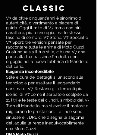
CLASSIC
V7 da oltre cinquant'anni è sinonimo di
autenticità, divertimento e piacere di
guida. Oggi il mito di V7 torna con più
carattere, più tecnologia, ma lo stesso
fascino di sempre. V7 Stone, V7 Special e
V7 Sport: tre versioni pensate per
raccontare tutte le anime di Moto Guzzi.
Qualunque sia il tuo stile, c'è una V7 che
parla alla tua passione.Prodotta con
orgoglio nella nuova fabbrica di Mandello
del Lario.
Eleganza inconfondibile
Stile e cura dei dettagli si uniscono alla
tecnologia per esaltare il leggendario
carisma di V7. Restano gli elementi più
iconici di V7 come il serbatoio scolpito da
21 litri e le teste dei cilindri, simbolo del V-
Twin di Mandello, ma si evolve il motore e
migliorano le prestazioni. Le linee sono
sinuose e il DRL che disegna la sagoma
dell'aquila la rende inequivocabilmente
una Moto Guzzi.
DNA Moto Guzzi