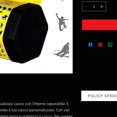
POLICY SPEDI
alsiasi casco con l’interno separabile. Il
ende il tuo casco personalizzato. Con vari
della testa e stabilizza il casco. Per sapere