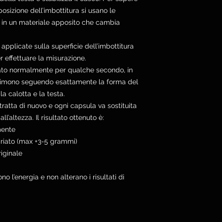
osizione dell’imbottitura si usano le
e in un materiale apposito che cambia
pplicate sulla superficie dell’imbottitura
 effettuare la misurazione.
sato normalmente per qualche secondo, in
rimono seguendo esattamente la forma del
a calotta e la testa.
tratta di nuovo e ogni capsula va sostituita
’altezza. Il risultato ottenuto è:
mente
riato (max +3-5 grammi)
riginale
o l’energia e non alterano i risultati di