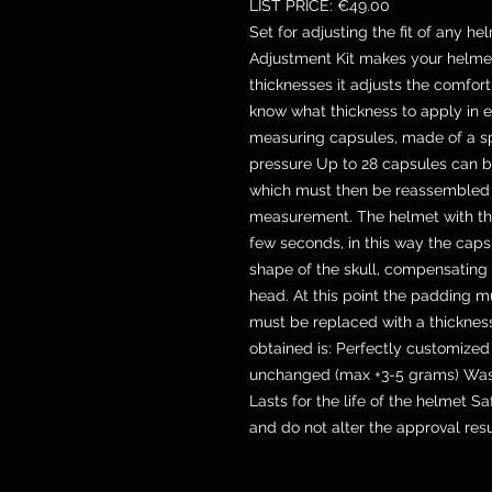
LIST PRICE: €49.00
Set for adjusting the fit of any he
Adjustment Kit makes your helmet
thicknesses it adjusts the comfort
know what thickness to apply in e
measuring capsules, made of a sp
pressure Up to 28 capsules can b
which must then be reassembled i
measurement. The helmet with th
few seconds, in this way the cap
shape of the skull, compensating
head. At this point the padding 
must be replaced with a thickness
obtained is: Perfectly customize
unchanged (max +3-5 grams) Washab
Lasts for the life of the helmet 
and do not alter the approval resu