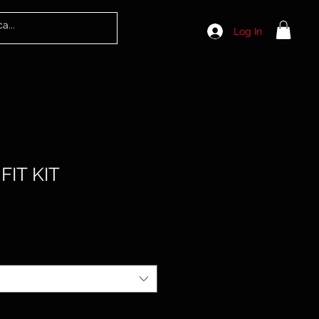
Log In
FIT KIT
ale
rice