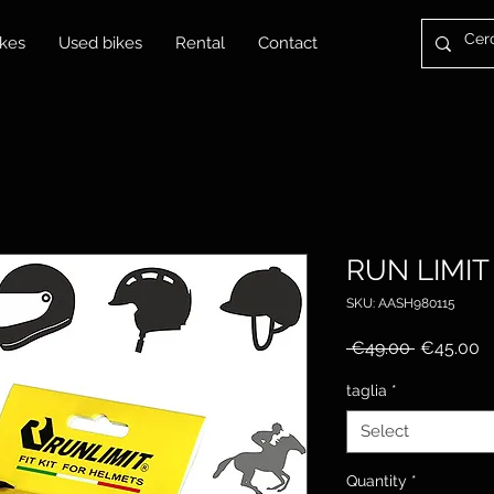
kes
Used bikes
Rental
Contact
RUN LIMIT 
SKU: AASH980115
Regular
S
 €49.00 
€45.00
Price
P
taglia
*
Select
Quantity
*