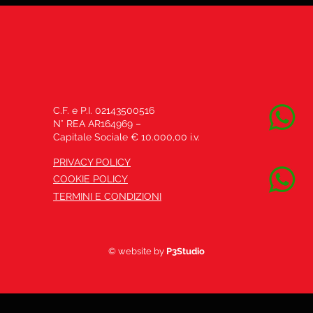
C.F. e P.I. 02143500516
N° REA AR164969 –
Capitale Sociale € 10.000,00 i.v.
PRIVACY POLICY
COOKIE POLICY
TERMINI E CONDIZIONI
© website by
P3Studio
iva sulla raccolta
Le tue preferenze relative alla priva