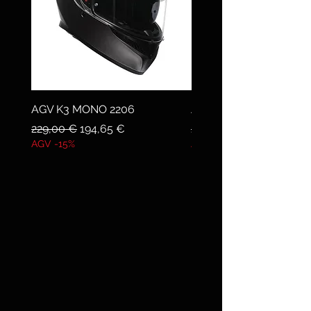
AGV K3 MONO 2206
AGV K1 S MONO 2206
Prezzo regolare
Prezzo scontato
Prezzo regolare
229,00 €
194,65 €
209,00 €
AGV -15%
AGV -15%