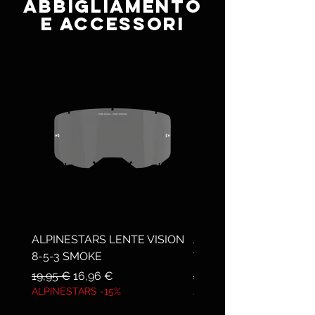
ABBIGLIAMENTO
E ACCESSORI
ALPINESTARS LENTE VISION
ALPINESTARS VISION 
8-5-3 SMOKE
WORDMARK MIRROR
Prezzo regolare
Prezzo scontato
Prezzo regolare
19,95 €
16,96 €
44,95 €
ALPINESTARS -15%
ALPINESTARS -15%